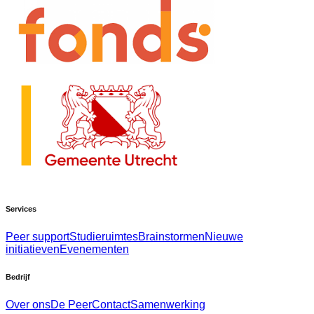
Services
Peer support
Studieruimtes
Brainstormen
Nieuwe
initiatieven
Evenementen
Bedrijf
Over ons
De Peer
Contact
Samenwerking